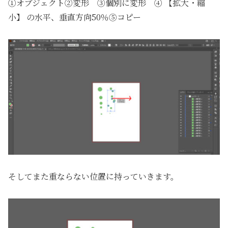
①オブジェクト②変形 ③個別に変形 ④ 【拡大・縮
小】 の水平、垂直方向50％⑤コピー
そしてまた重ならない位置に持っていきます。