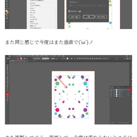
また同じ感じで今度はまた垂直で(‘ω’)ノ