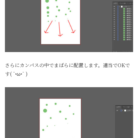
さらにカンパスの中でまばらに配置します。適当でOKで
す( ¯•ω•¯ )