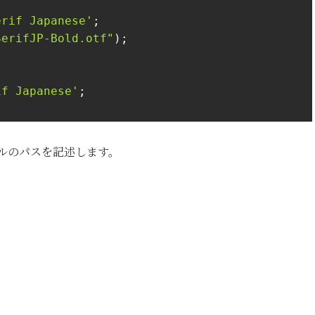
erif Japanese'
;

SerifJP-Bold.otf"
);

if Japanese'
;

ァイルのパスを記述します。