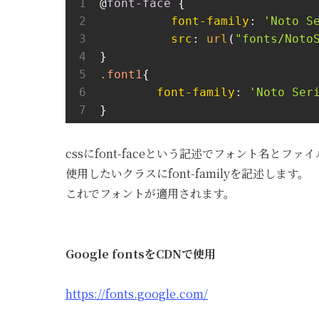
@
font-face
 {

font-family
: 
'Noto S
src
: 
url
(
"fonts/Noto
.font1
{

font-family
: 
'Noto Ser
}
cssにfont-faceという記述でフォント名とフ
使用したいクラスにfont-familyを記述します。
これでフォントが適用されます。
Google fontsをCDNで使用
https://fonts.google.com/