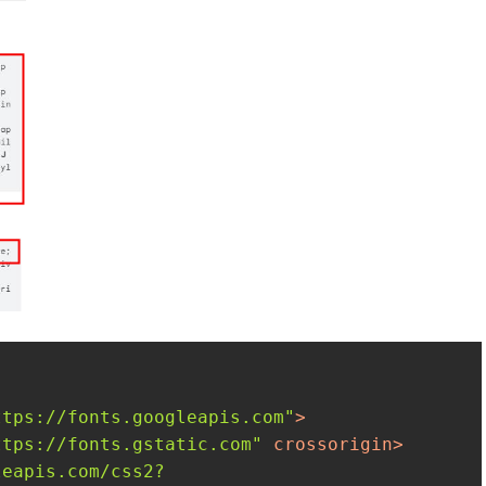
ttps://fonts.googleapis.com"
>
ttps://fonts.gstatic.com"
crossorigin
>
leapis.com/css2?