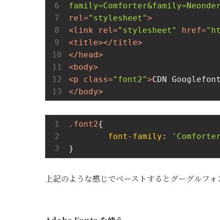
family=Comforter&family=Neonde
rel
=
"stylesheet"
>
<
link
rel
=
"stylesheet"
href
=
"h
<
title
>
</
title
>
</
head
>
<
body
>
<
p
class
=
"font2"
>
CDN Googlefon
</
body
>
.font2
{

font-family
: 
'Comforte
}
上記のような感じでペーストするとグーグルフォ