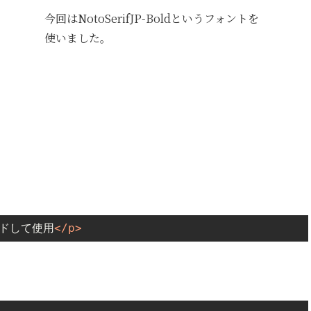
今回はNotoSerifJP-Boldというフォントを
使いました。
ードして使用
</
p
>