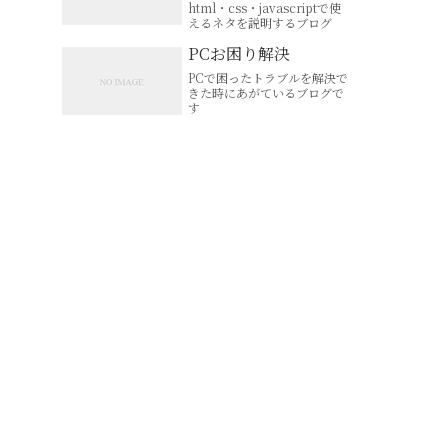
html・css・javascriptで使
えるネタを説明するブログ
PCお困り解決
PCで困ったトラブルを解決で
きた時にあがているブログで
す