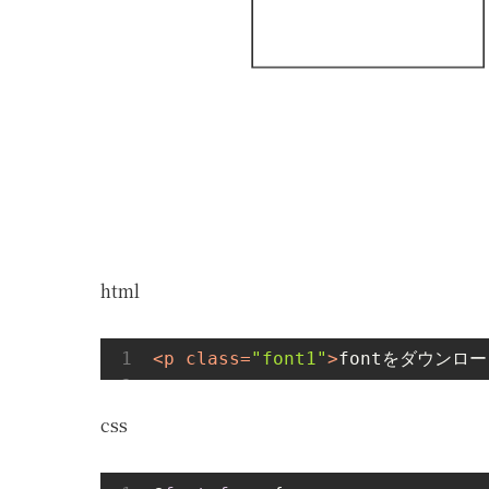
html
<
p
class
=
"font1"
>
fontをダウンロ
css