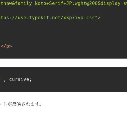
rthaw&family=Noto+Serif+JP:wght@200&display=s
ttps://use.typekit.net/xkp7ivo.css"
>
t
</
p
>
r'
, cursive;

ントが反映されます。