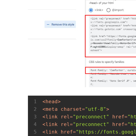
<
head
>
<
meta
charset
=
"utf-8"
>
<
link
rel
=
"preconnect"
href
=
"h
<
link
rel
=
"preconnect"
href
=
"h
<
link
href
=
"https://fonts.goog